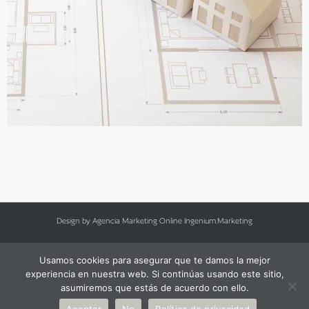
Design by
Agencia Marketing Online
Ingenium.Marketing
Copyright @ 2021. EGEA Arquitectura.
Legal Notice
,
Privacy
&
Cookies
.
Usamos cookies para asegurar que te damos la mejor
experiencia en nuestra web. Si continúas usando este sitio,
637 72 40 33
asumiremos que estás de acuerdo con ello.
info@egeaarquitectura.com
Aceptar
No
Política de privacidad